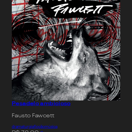
Pesadelo ambicioso
Fausto Fawcett
dramaturgia
ficção
música