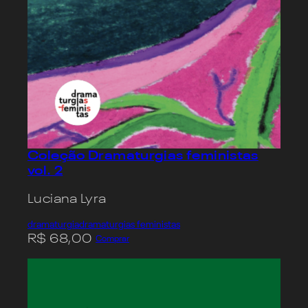
Coleção Dramaturgias feministas
vol. 2
Luciana Lyra
dramaturgia
dramaturgias feministas
R$
68,00
Comprar