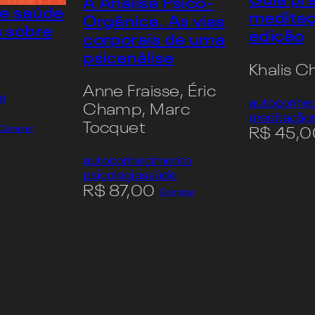
Guia pr
A Análise Psico-
 e saúde
meditaç
Orgânica. As vias
s sobre
edição
corporais de uma
psicanálise
Khalis C
Anne Fraisse, Éric
e
autoconhe
Champ, Marc
meditação
Tocquet
Comprar
R$
45,0
autoconhecimento
psicologia
saúde
R$
87,00
Comprar