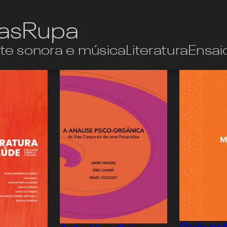
ias
Rupa
te sonora e música
Literatura
Ensai