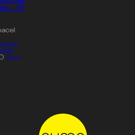
ático de
ão – 3ª
hacel
cimento
saúde
0
Comprar