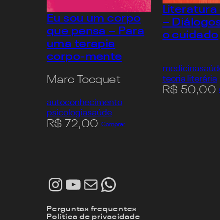
Literatura
Eu sou um corpo
– Diálogo
que pensa – Para
o cuidado
uma terapia
corpo-mente
medicina
saúd
teoria literária
Marc Tocquet
R$
50,00
autoconhecimento
psicologia
saúde
R$
72,00
Comprar
Instagram
Youtube
E-mail
WhatsApp
Perguntas frequentes
Política de privacidade