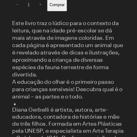
Qual
Comprar
−
+
é
o
bicho,
Este livro traz o lúdico para o contexto da
que
leitura, que na idade pré-escolar se dá
bicho
mais através de imagens coloridas. Em
que
cada página é apresentado um animal que
é?
é revelado através de dicas e ilustrações,
quantidade
aproximando a criança de diversas
espécies da fauna terrestre de forma
divertida.
A educação do olhar é o primeiro passo
para crianças sensíveis! Descubra qual é o
animal – as partes e o todo.
Diana Gerbelli é artista, autora, arte-
educadora, contadora de histórias e mãe
de três filhos. Formada em Artes Plásticas
pela UNESP, e especialista em Arte Terapia