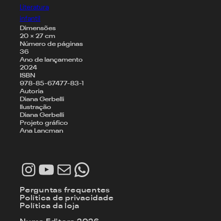
Literatura
infantil
Dimensões
20 × 27 cm
Número de páginas
36
Ano de lançamento
2024
ISBN
978-85-67477-83-1
Autoria
Diana Gerbelli
Ilustração
Diana Gerbelli
Projeto gráfico
Ana Lancman
Instagram
Youtube
E-mail
WhatsApp
Perguntas frequentes
Política de privacidade
Política da loja