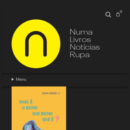
Pular
para
0
Pesquisa
o
conteúdo
Numa
Livros
Notícias
Rupa
Menu