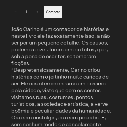
Contos
Comprar
−
+
quase
reais
quantidade
João Carino é um contador de histórias e
neste livro ele faz exatamente isso, a não
ser por um pequeno detalhe. Os causos,
podemos dizer, foram um dia fatos, que,
sob a pena do escritor, se tornaram
ficções.
“Despretensiosamente, Carino criou
histórias com o jeitinho muito carioca de
ser. Ele nos oferece mesmo um passeio
pela cidade, visto que com os contos
visitamos ruas, costumes, pontos
turísticos, a sociedade artística, a verve
boêmia e peculiaridades da humanidade.
Ora com nostalgia, ora com picardia. E,
sem nenhum medo do cancelamento