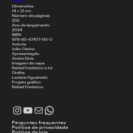
ficção
Dimensões
14 × 21 cm
Número de páginas
232
Ano de lançamento
2024
ISBN
978-85-67477-93-0
Autoria
João Carino
Apresentação
André Diniz
Imagem de capa
Rafael Frederico e Jul
Orelha
Luciana Figueiredo
Projeto gráfico
Rafael Frederico
Instagram
Youtube
E-mail
WhatsApp
Perguntas frequentes
Política de privacidade
Política da loja