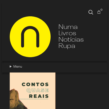
Pular
para
0
Pesquisa
o
conteúdo
Numa
Livros
Notícias
Rupa
Menu