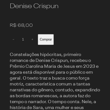
Denise Crispun
R$
68,00
Constelações
Comprar
−
+
hipócritas
–
2ª
Constelações hipócritas, primeiro
edição
romance de Denise Crispun, recebeu o
quantidade
Prêmio Carolina Maria de Jesus em 2023 e
agora está disponível para o público em
geral. O texto traz a busca como força
motriz, característica comum a tantas
narrativas do gênero, contudo, expandindo
as bordas romanescas, a autora faz do
tempo o narrador. O tempo conta. Nele, a
história de Sara, uma mulher e seus