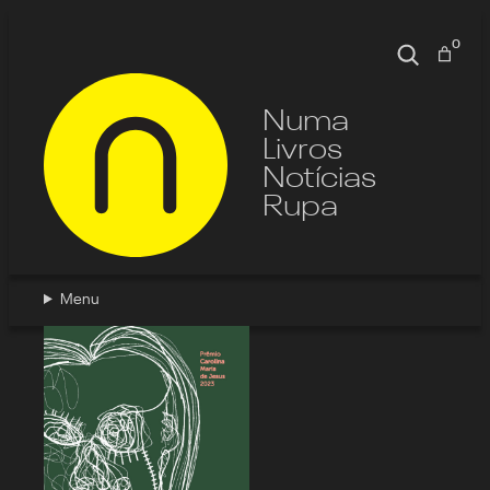
Pular
para
0
Pesquisa
o
conteúdo
Numa
Livros
Notícias
Rupa
Menu