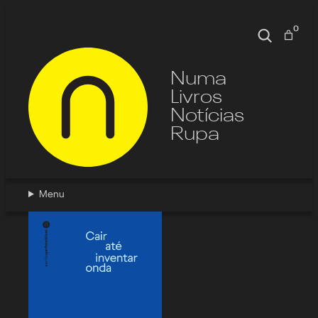
Pular
para
0
Pesquisa
o
conteúdo
Numa
Livros
Notícias
Rupa
Menu