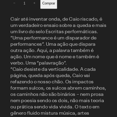
Cair
Comprar
−
+
até
inventar
onda
Cair até inventar onda, de Caio riscado, é
quantidade
um verdadeiro ensaio sobre a queda e mais
um livro do selo Escritas performáticas.
“Uma performance é um disparador de
performances”. Uma ação que dispara
outra ação. Aqui, a palavra também é
ação. Um nome que é nome e também é
verbo. Uma “palavração”.
“Caio desiste da verticalidade. A cada
página, queda após queda, Caio vai
refazendo o nosso chão. Os impactos
formam sulcos, os sulcos abrem caminhos,
os caminhos não são binários – nem prosa
nem poesia sendo os dois, não mais teoria
ou prática sendo vida vivida. O texto em
gênero fluido mistura música, artes