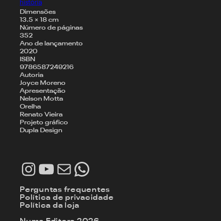
história
Dimensões
13.5 × 18 cm
Número de páginas
352
Ano de lançamento
2020
ISBN
9786587249216
Autoria
Joyce Moreno
Apresentação
Nelson Motta
Orelha
Renato Vieira
Projeto gráfico
Dupla Design
Instagram
Youtube
E-mail
WhatsApp
Perguntas frequentes
Política de privacidade
Política da loja