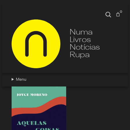
Pular
para
0
Pesquisa
o
conteúdo
Numa
Livros
Notícias
Rupa
Menu