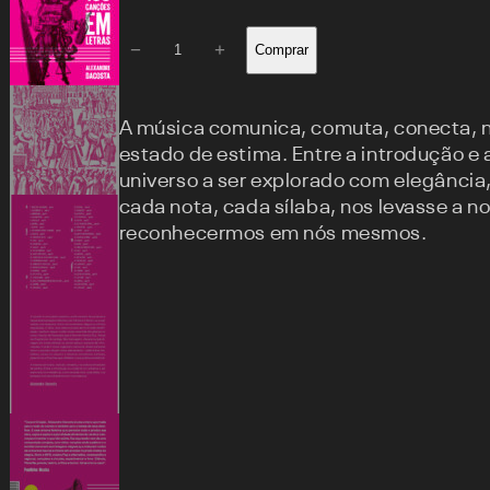
100
−
+
Comprar
Canções
em
A música comunica, comuta, conecta, 
Letras
estado de estima. Entre a introdução e 
universo a ser explorado com elegância
quantidade
cada nota, cada sílaba, nos levasse a n
reconhecermos em nós mesmos.