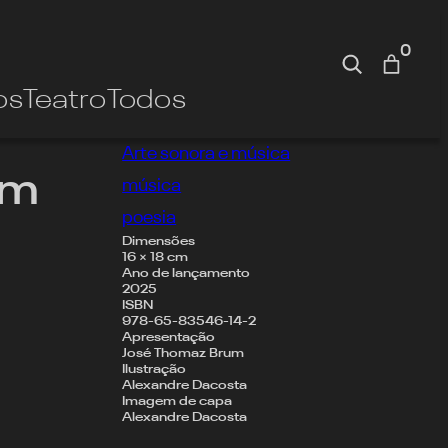
0
Pesquisa
os
Teatro
Todos
Arte sonora e música
em
música
poesia
Dimensões
16 × 18 cm
Ano de lançamento
2025
ISBN
978-65-83546-14-2
Apresentação
José Thomaz Brum
Ilustração
Alexandre Dacosta
Imagem de capa
Alexandre Dacosta