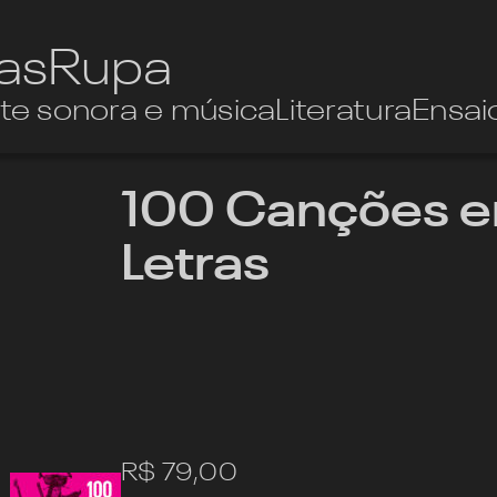
ias
Rupa
te sonora e música
Literatura
Ensai
100 Canções 
Letras
R$
79,00