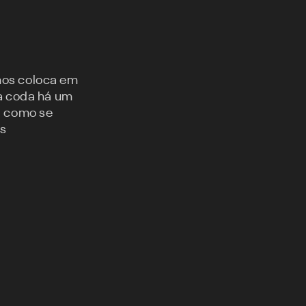
nos coloca em
a coda há um
, como se
os