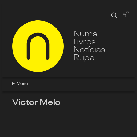
Pular
para
0
Pesquisa
o
conteúdo
Numa
Livros
Notícias
Rupa
Menu
Victor Melo