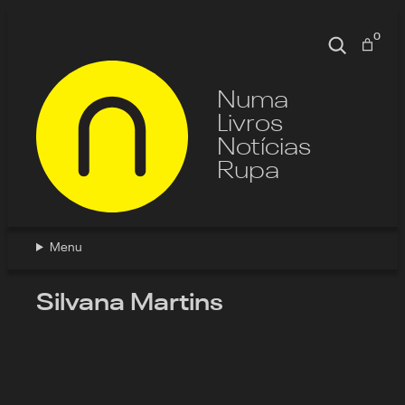
Pular
para
0
Pesquisa
o
conteúdo
Numa
Livros
Notícias
Rupa
Menu
Silvana Martins