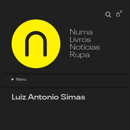
Pular
para
0
Pesquisa
o
conteúdo
Numa
Livros
Notícias
Rupa
Menu
Luiz Antonio Simas